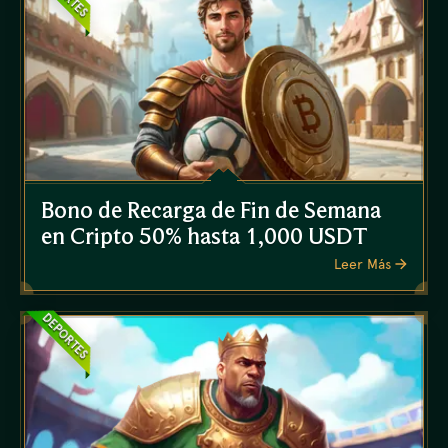
Bono de Recarga de Fin de Semana
en Cripto 50% hasta 1,000 USDT
Leer Más
DEPORTES