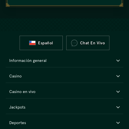
Español
Chat En Vivo
Información general
Casino
Casino en vivo
Jackpots
Deportes