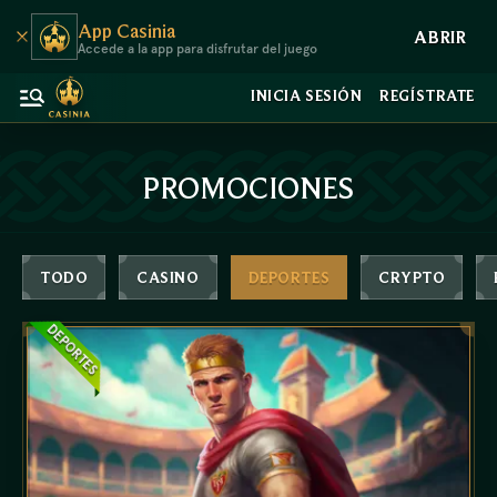
App Casinia
ABRIR
Accede a la app para disfrutar del juego
INICIA SESIÓN
REGÍSTRATE
PROMOCIONES
TODO
CASINO
DEPORTES
CRYPTO
DEPORTES