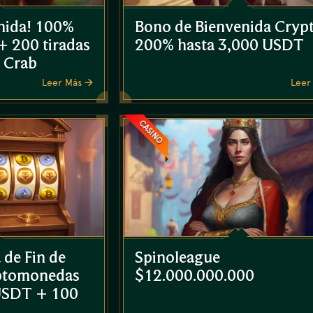
nida! 100%
Bono de Bienvenida Cryp
+ 200 tiradas
200% hasta 3,000 USDT
s Crab
Leer Más
Leer
CASINO
 de Fin de
Spinoleague
ptomonedas
$12.000.000.000
USDT + 100