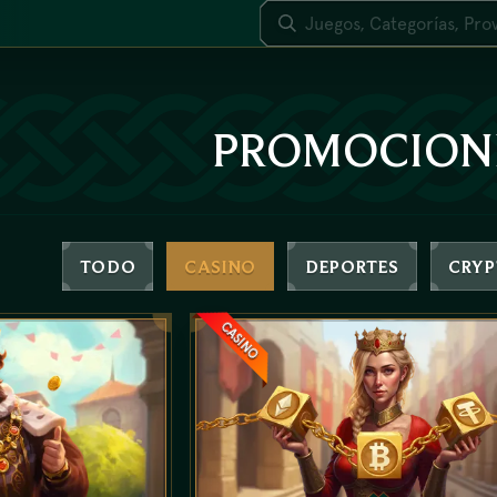
Juegos, Categorías, Pr
PROMOCION
TODO
CASINO
DEPORTES
CRY
CASINO