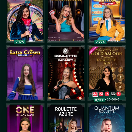
- 500 €
- 2.000 €
0,10 €
0,20 €
36
23
16
33
3
- 20.000 €
0,10 €
33
0
35
12
29
3
36
35
11
19
24
26
26
16
1