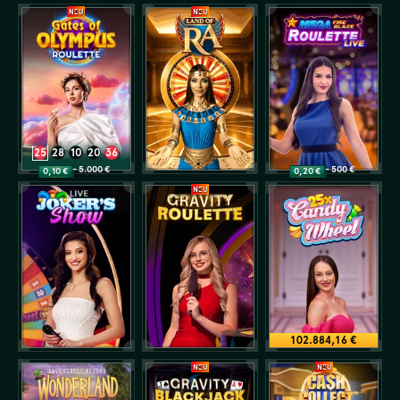
NEU
NEU
25
28
10
20
36
- 5.000 €
- 500 €
0,10 €
0,20 €
4
2
35
24
22
NEU
5
21
5
34
13
3
10
4
35
33
102.884,16 €
NEU
NEU