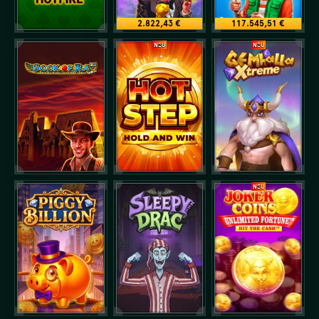
2.822,43 €
117.545,51 €
NEU
NEU
NEU