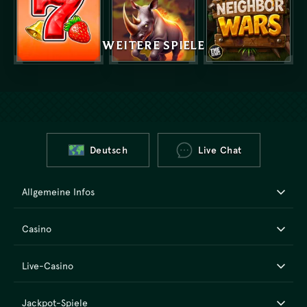
WEITERE SPIELE
Deutsch
Live Chat
Allgemeine Infos
Casino
Live-Casino
Jackpot-Spiele