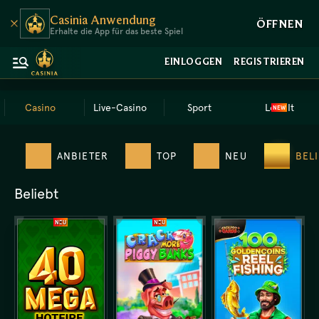
Casinia Anwendung
ÖFFNEN
Erhalte die App für das beste Spiel
EINLOGGEN
REGISTRIEREN
Casino
Live-Casino
Sport
Loot It
NEW
ANBIETER
TOP
NEU
BEL
Beliebt
NEU
NEU