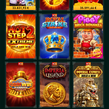
33.831,93 €
35.591,66 €
NEU
NEU
NEU
NEU
NEU