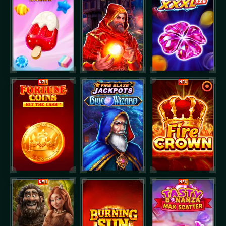
NEU
NEU
NEU
NEU