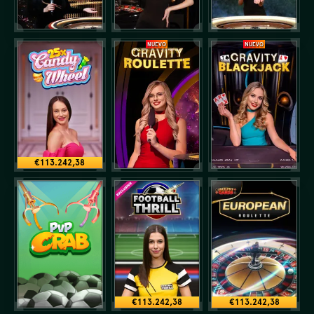
NUEVO
NUEVO
€113.242,38
€113.242,38
€113.242,38