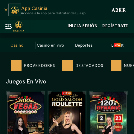
App Casinia
ABRIR
Accede a la app para disfrutar del juego
INICIA SESIÓN
REGÍSTRATE
Casino
Casino en vivo
Deportes
Loot It
NEW
PROVEEDORES
DESTACADOS
NUE
Juegos En Vivo
NUEVO