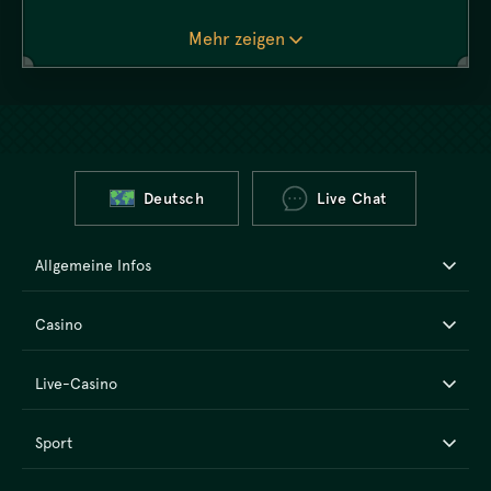
4.
Beispiel:
Mehr zeigen
Ereignis: Team 1 gegen Team 2. Eine vorzeitige
Auszahlung wird angeboten.
Wetten werden auf dem 1x2-Markt platziert. Zu
einem bestimmten Zeitpunkt während des Spiels
führt Team 1 mit 2:0.
Das bedeutet, dass die Auswahl von "1" im 1x2-
Deutsch
Live Chat
Markt für alle Prelive-Wetten als gewonnen
gewertet werden sollte.
Allgemeine Infos
Wenn das Endergebnis 2:2 lautet, dann:
Prelive-Auswahlen von "1" werden als gewonnen
abgerechnet
Casino
Live-Wetten von "1" werden als verloren
abgerechnet
Live-Casino
Auswahlen von "X" werden als gewonnen
abgerechnet
Auswahlen von "2" werden als verloren
Sport
abgerechnet.