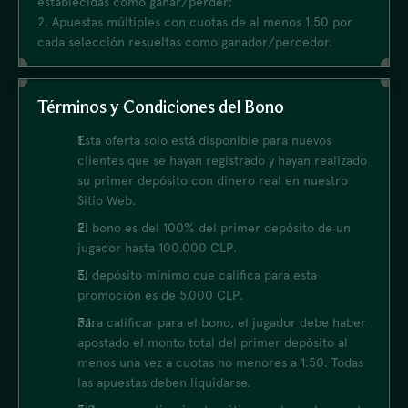
establecidas como ganar/perder;
2.
Apuestas múltiples con cuotas de al menos 1.50 por
cada selección resueltas como ganador/perdedor.
Términos y Condiciones del Bono
1.
Esta oferta solo está disponible para nuevos
clientes que se hayan registrado y hayan realizado
su primer depósito con dinero real en nuestro
Sitio Web.
2.
El bono es del 100% del primer depósito de un
jugador hasta 100.000 CLP.
3.
El depósito mínimo que califica para esta
promoción es de 5.000 CLP.
3.1.
Para calificar para el bono, el jugador debe haber
apostado el monto total del primer depósito al
menos una vez a cuotas no menores a 1.50. Todas
las apuestas deben liquidarse.