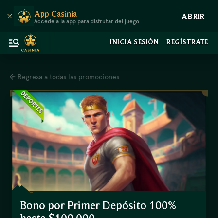
App Casinia
ABRIR
Accede a la app para disfrutar del juego
INICIA SESIÓN
REGÍSTRATE
Regresa a todas las promociones
DEPORTES
Bono por Primer Depósito 100%
hasta $100.000