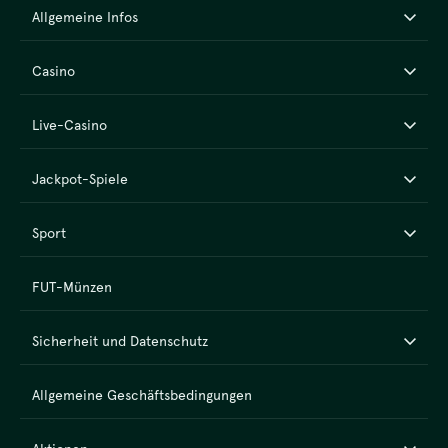
Allgemeine Infos
Casino
Live-Casino
Jackpot-Spiele
Sport
FUT-Münzen
Sicherheit und Datenschutz
Allgemeine Geschäftsbedingungen