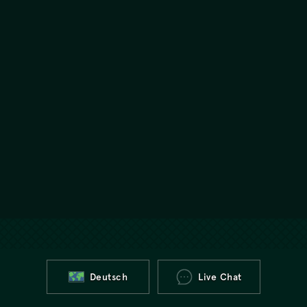
Deutsch
Live Chat